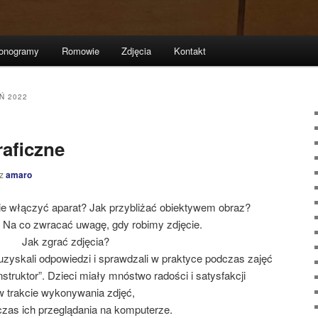
onogramy
Romowie
Zdjęcia
Kontakt
Ń 2022
raficzne
ez
amaro
ie włączyć aparat? Jak przybliżać obiektywem obraz?
 Na co zwracać uwagę, gdy robimy zdjęcie.
Jak zgrać zdjęcia?
 uzyskali odpowiedzi i sprawdzali w praktyce podczas zajęć
truktor”. Dzieci miały mnóstwo radości i satysfakcji
w trakcie wykonywania zdjęć,
dczas ich przeglądania na komputerze.