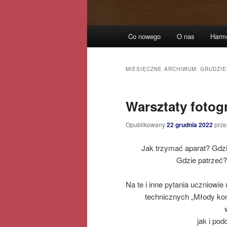
Główne
Co nowego
O nas
Harm
Przeskocz
Przeskocz
menu
do
do
MIESIĘCZNE ARCHIWUM:
GRUDZIE
tekstu
widgetów
Warsztaty fotog
Opublikowany
22 grudnia 2022
prz
Jak trzymać aparat? Gdz
Gdzie patrzeć?
Na te i inne pytania uczniowie
technicznych „Młody kons
jak i po