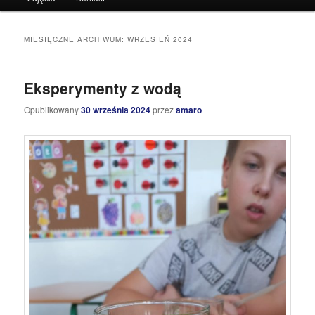
do
do
tekstu
widgetów
MIESIĘCZNE ARCHIWUM:
WRZESIEŃ 2024
Eksperymenty z wodą
Opublikowany
30 września 2024
przez
amaro