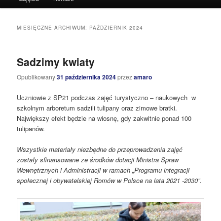
do
do
tekstu
widgetów
MIESIĘCZNE ARCHIWUM:
PAŹDZIERNIK 2024
Sadzimy kwiaty
Opublikowany
31 października 2024
przez
amaro
Uczniowie z SP21 podczas zajęć turystyczno – naukowych w
szkolnym arboretum sadzili tulipany oraz zimowe bratki.
Największy efekt będzie na wiosnę, gdy zakwitnie ponad 100
tulipanów.
Wszystkie materiały niezbędne do przeprowadzenia zajęć
zostały sfinansowane ze środków dotacji Ministra Spraw
Wewnętrznych i Administracji w ramach „Programu integracji
społecznej i obywatelskiej Romów w Polsce na lata 2021 -2030”.