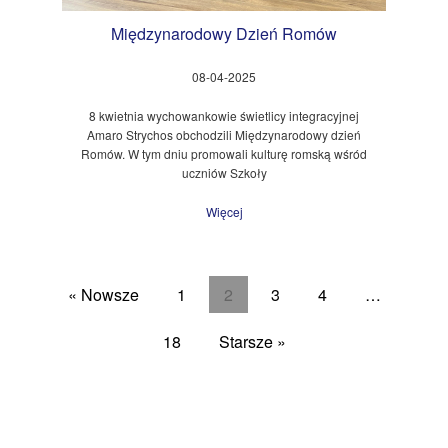
Międzynarodowy Dzień Romów
08-04-2025
8 kwietnia wychowankowie świetlicy integracyjnej
Amaro Strychos obchodzili Międzynarodowy dzień
Romów. W tym dniu promowali kulturę romską wśród
uczniów Szkoły
Więcej
« Nowsze
1
2
3
4
…
18
Starsze »