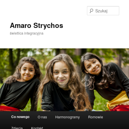
Szuka
Amaro Strychos
świetlica integracyjna
Główne
Co nowego
O nas
Harmonogramy
Romowie
Przeskocz
menu
Zdjęcia
Kontakt