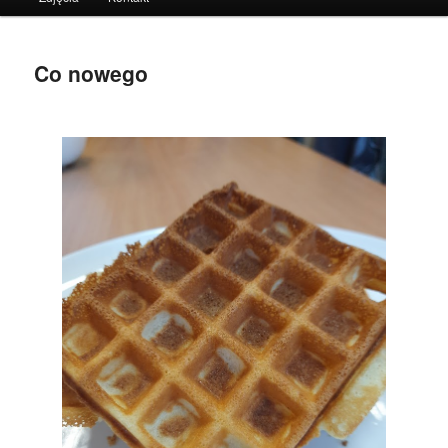
do
tekstu
Co nowego