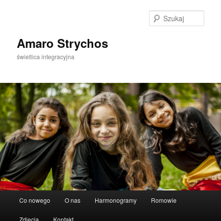
Szuka
Amaro Strychos
świetlica integracyjna
Główne
Co nowego
O nas
Harmonogramy
Romowie
Przeskocz
menu
Zdjęcia
Kontakt