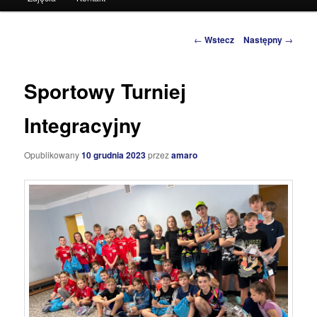
do
tekstu
Zobacz
←
Wstecz
Następny
→
wpisy
Sportowy Turniej
Integracyjny
Opublikowany
10 grudnia 2023
przez
amaro