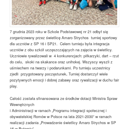
7 grudnia 2023 roku w Szkole Podstawowej nr 21 odbył się
zorganizowany przez świetlicę Amaro Strychos turniej sportowy
dla uczniów z SP 16 i SP21. Celem turnieju była integracja
uczniów z obu szkół uczęszczających na zajęcia w świetlicy.
Uczniowie rywalizowali w 4 konkurencjach: piłkarzyki, dart – rzut
do celu, skoki na skakance oraz unihokej. Wszyscy wyszli z
uśmiechem na twarzy i podarunkami. Po turnieju uczestnicy
zjedli przygotowany poczęstunek
.
Turniej dostarczył wiele
pozytywnych emocji i dobrej zabawy oraz rywalizacji w duchu fair
play.
Całość została sfinansowana ze środków dotacji Ministra Spraw
Wewnętrznych
i Administracji w ramach „Programu integracji społecznej i
obywatelskiej Romów w Polsce na lata 2021-2030” w ramach
realizacji zadania „Prowadzenie świetlicy Amaro Strychos w SP
16 w Bytomiu”.