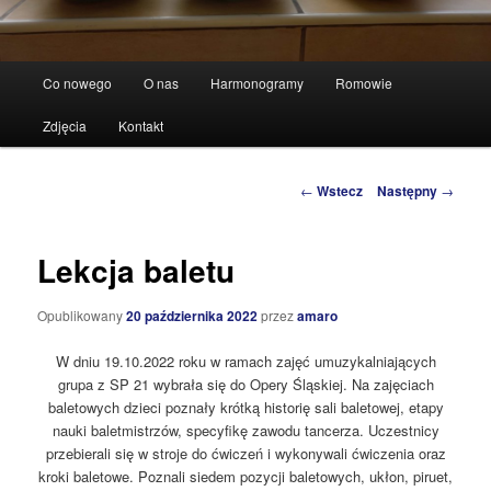
Główne
Co nowego
O nas
Harmonogramy
Romowie
Przeskocz
menu
Zdjęcia
Kontakt
do
tekstu
Zobacz
←
Wstecz
Następny
→
wpisy
Lekcja baletu
Opublikowany
20 października 2022
przez
amaro
W dniu 19.10.2022 roku w ramach zajęć umuzykalniających
grupa z SP 21 wybrała się do Opery Śląskiej. Na zajęciach
baletowych dzieci poznały krótką historię sali baletowej, etapy
nauki baletmistrzów, specyfikę zawodu tancerza. Uczestnicy
przebierali się w stroje do ćwiczeń i wykonywali ćwiczenia oraz
kroki baletowe. Poznali siedem pozycji baletowych, ukłon, piruet,