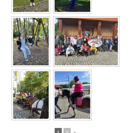
1
2
►