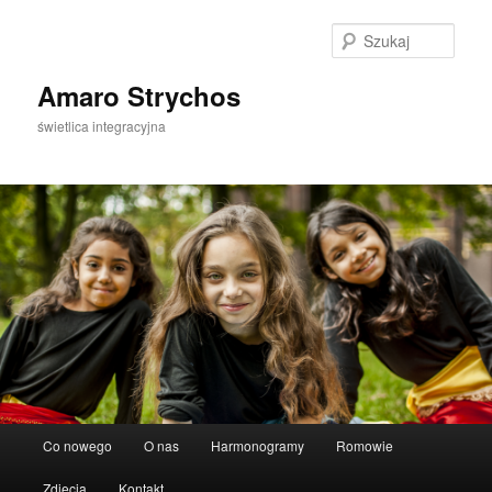
Szuka
Amaro Strychos
świetlica integracyjna
Główne
Co nowego
O nas
Harmonogramy
Romowie
Przeskocz
menu
Zdjęcia
Kontakt