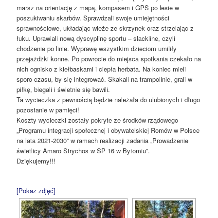
marsz na orientację z mapą, kompasem i GPS po lesie w
poszukiwaniu skarbów. Sprawdzali swoje umiejętności
sprawnościowe, układając wieże ze skrzynek oraz strzelając z
łuku. Uprawiali nową dyscyplinę sportu – slackline, czyli
chodzenie po linie. Wyprawę wszystkim dzieciom umiliły
przejażdżki konne. Po powrocie do miejsca spotkania czekało na
nich ognisko z kiełbaskami i ciepła herbata. Na koniec mieli
sporo czasu, by się integrować. Skakali na trampolinie, grali w
piłkę, biegali i świetnie się bawili.
Ta wycieczka z pewnością będzie należała do ulubionych i długo
pozostanie w pamięci!
Koszty wycieczki zostały pokryte ze środków rządowego
„Programu integracji społecznej i obywatelskiej Romów w Polsce
na lata 2021-2030” w ramach realizacji zadania „Prowadzenie
świetlicy Amaro Strychos w SP 16 w Bytomiu”.
Dziękujemy!!!
[Pokaz zdjęć]