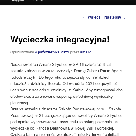
do
tekstu
Zobacz
←
Wstecz
Następny
→
wpisy
Wycieczka integracyjna!
Opublikowany
4 października 2021
przez
amaro
Nasza świetlica Amaro Strychos w SP 16 działa już 9 lat-
została założona w 2013 przez dyr. Dorotę Żuber i Panią Agatę
Kołodziejczyk . Do tego roku uczęszczały do niej dzieci i
młodzież z dzielnicy Bobrek. Od września 2021 dołączyli też
uczniowie z sąsiedniej dzielnicy- z Karbia. Aby zintegrować oba
środowiska, zaplanowano wspólną, całodniową wycieczkę
plenerową.
Dnia 21 września dzieci ze Szkoły Podstawowej nr 16 i Szkoły
Podstawowej nr 21 uczęszczające do świetlicy Amaro Strychos
pod opieką wychowawców i asystentki romskiej pojechały na
wycieczkę do Rancza Baranówka w Nowej Wsi Tworoskiej.
Czekało tam na nie mnóstwo atrakcji, między innymi paintball,