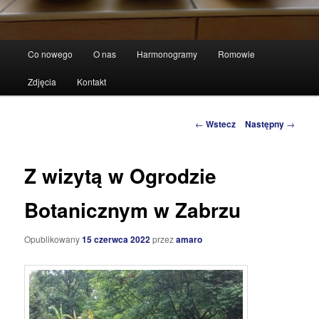
Główne
Co nowego
O nas
Harmonogramy
Romowie
Przeskocz
menu
Zdjęcia
Kontakt
do
tekstu
Zobacz
←
Wstecz
Następny
→
wpisy
Z wizytą w Ogrodzie
Botanicznym w Zabrzu
Opublikowany
15 czerwca 2022
przez
amaro