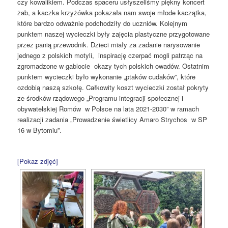
czy kowalikiem. Podczas spaceru usłyszeliśmy piękny koncert
żab, a kaczka krzyżówka pokazała nam swoje młode kaczątka,
które bardzo odważnie podchodziły do uczniów. Kolejnym
punktem naszej wycieczki były zajęcia plastyczne przygotowane
przez panią przewodnik. Dzieci miały za zadanie narysowanie
jednego z polskich motyli, inspirację czerpać mogli patrząc na
zgromadzone w gablocie okazy tych polskich owadów. Ostatnim
punktem wycieczki było wykonanie „ptaków cudaków”, które
ozdobią naszą szkołę. Całkowity koszt wycieczki został pokryty
ze środków rządowego „Programu integracji społecznej i
obywatelskiej Romów w Polsce na lata 2021-2030” w ramach
realizacji zadania „Prowadzenie świetlicy Amaro Strychos w SP
16 w Bytomiu”.
[Pokaz zdjęć]