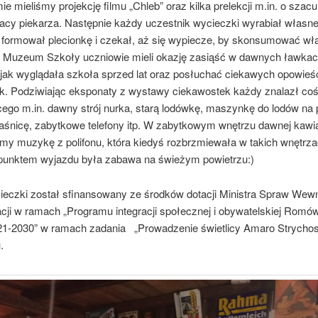
e mieliśmy projekcję filmu „Chleb” oraz kilka prelekcji m.in. o szac
racy piekarza. Następnie każdy uczestnik wycieczki wyrabiał własne
 formował plecionkę i czekał, aż się wypiecze, by skonsumować wł
 Muzeum Szkoły uczniowie mieli okazję zasiąść w dawnych ławkac
jak wyglądała szkoła sprzed lat oraz posłuchać ciekawych opowieśc
k. Podziwiając eksponaty z wystawy ciekawostek każdy znalazł co
cego m.in. dawny strój nurka, starą lodówkę, maszynkę do lodów na 
gaśnicę, zabytkowe telefony itp. W zabytkowym wnętrzu dawnej kawia
śmy muzykę z polifonu, która kiedyś rozbrzmiewała w takich wnętrza
punktem wyjazdu była zabawa na świeżym powietrzu:)
ieczki został sfinansowany ze środków dotacji Ministra Spraw Wewn
acji w ramach „Programu integracji społecznej i obywatelskiej Romó
021-2030” w ramach zadania „Prowadzenie świetlicy Amaro Strych
iu.