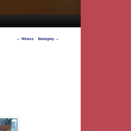
Zobacz
←
Wstecz
Następny
→
wpisy