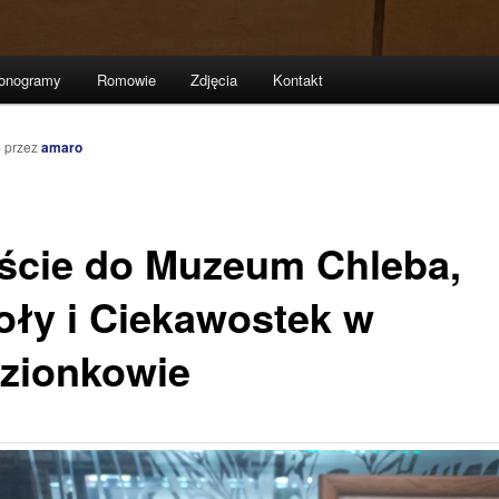
onogramy
Romowie
Zdjęcia
Kontakt
3
przez
amaro
ście do Muzeum Chleba,
oły i Ciekawostek w
zionkowie