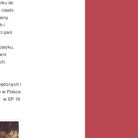
unku do
 ciasto
asny
h i
i pani
ś
patyku,
rni
ch.
ętrznych i
w w Polsce
os w SP 16