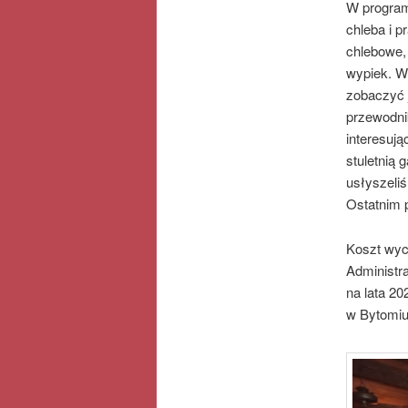
W programi
chleba i p
chlebowe,
wypiek. W
zobaczyć 
przewodni
interesują
stuletnią 
usłyszeli
Ostatnim 
Koszt wyc
Administr
na lata 2
w Bytom