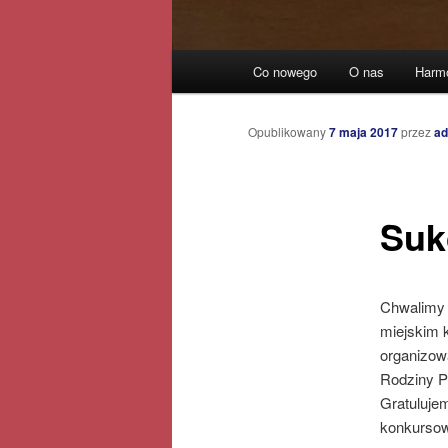
Główne
Co nowego
O nas
Harm
Przeskocz
menu
do
Opublikowany
7 maja 2017
przez
ad
tekstu
Suk
Chwalimy s
miejskim 
organizow
Rodziny Pr
Gratuluje
konkursow