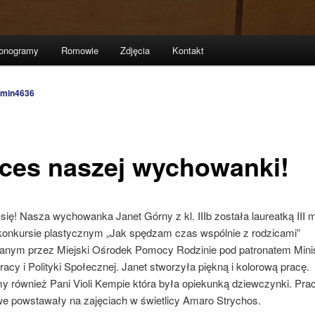
onogramy
Romowie
Zdjęcia
Kontakt
min4636
ces naszej wychowanki!
ię! Nasza wychowanka Janet Górny z kl. IIIb została laureatką III 
konkursie plastycznym „Jak spędzam czas wspólnie z rodzicami”
anym przez Miejski Ośrodek Pomocy Rodzinie pod patronatem Mini
acy i Polityki Społecznej. Janet stworzyła piękną i kolorową pracę.
my również Pani Violi Kempie która była opiekunką dziewczynki. Pra
e powstawały na zajęciach w świetlicy Amaro Strychos.