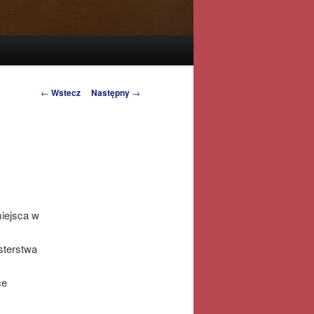
Zobacz
←
Wstecz
Następny
→
wpisy
miejsca w
sterstwa
ce