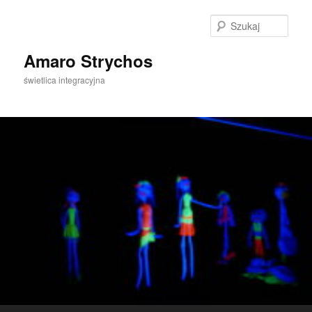
Szuka
Amaro Strychos
świetlica integracyjna