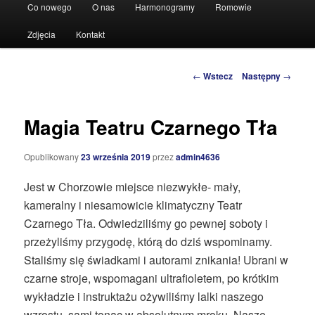
Główne
Co nowego
O nas
Harmonogramy
Romowie
Przeskocz
menu
Zdjęcia
Kontakt
do
tekstu
Zobacz
←
Wstecz
Następny
→
wpisy
Magia Teatru Czarnego Tła
Opublikowany
23 września 2019
przez
admin4636
Jest w Chorzowie miejsce niezwykłe- mały,
kameralny i niesamowicie klimatyczny Teatr
Czarnego Tła. Odwiedziliśmy go pewnej soboty i
przeżyliśmy przygodę, którą do dziś wspominamy.
Staliśmy się świadkami i autorami znikania! Ubrani w
czarne stroje, wspomagani ultrafioletem, po krótkim
wykładzie i instruktażu ożywiliśmy lalki naszego
wzrostu, sami tonąc w absolutnym mroku. Nasze