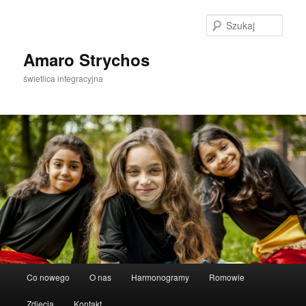
Szuka
Amaro Strychos
świetlica integracyjna
Główne
Co nowego
O nas
Harmonogramy
Romowie
Przeskocz
menu
Zdjęcia
Kontakt