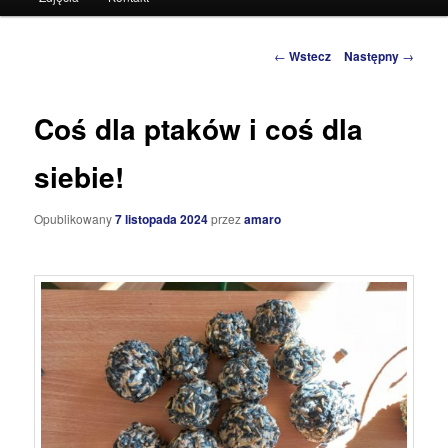
do
tekstu
Zobacz
←
Wstecz
Następny
→
wpisy
Coś dla ptaków i coś dla
siebie!
Opublikowany
7 listopada 2024
przez
amaro