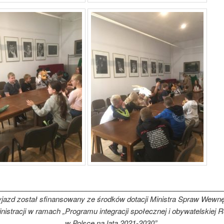
________________________________________________________
jazd został sfinansowany ze środków dotacji Ministra Spraw Wewn
nistracji w
ramach „Programu integracji społecznej i obywatelskiej
w Polsce na lata 2021-2030”.