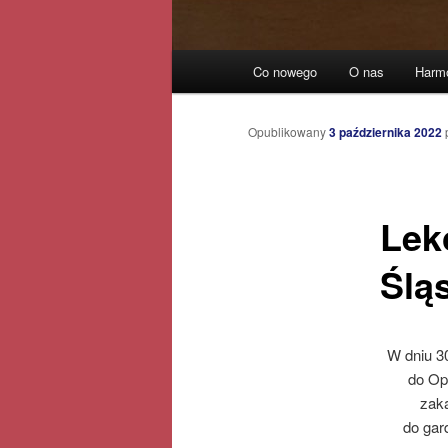
Główne
Co nowego
O nas
Harm
Przeskocz
menu
do
Opublikowany
3 października 2022
tekstu
Lek
Śląs
W dniu 3
do Op
zaką
do gar