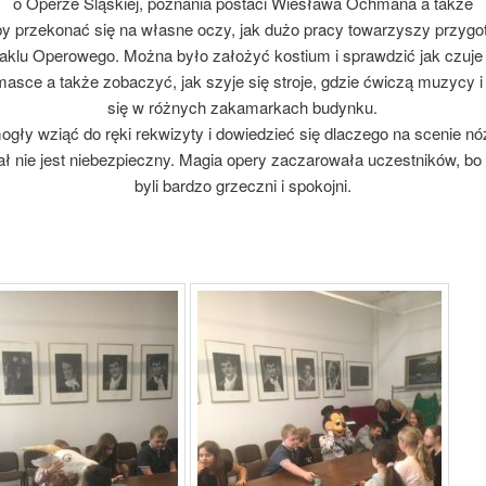
o Operze Śląskiej, poznania postaci Wiesława Ochmana a także
 by przekonać się na własne oczy, jak dużo pracy towarzyszy przyg
aklu Operowego. Można było założyć kostium i sprawdzić jak czuje 
masce a także zobaczyć, jak szyje się stroje, gdzie ćwiczą muzycy i
się w różnych zakamarkach budynku.
ogły wziąć do ręki rekwizyty i dowiedzieć się dlaczego na scenie nóż
ał nie jest niebezpieczny. Magia opery zaczarowała uczestników, b
byli bardzo grzeczni i spokojni.