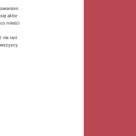
otowaniom
się aktor
 co mieści
 nie rani
o wszyscy