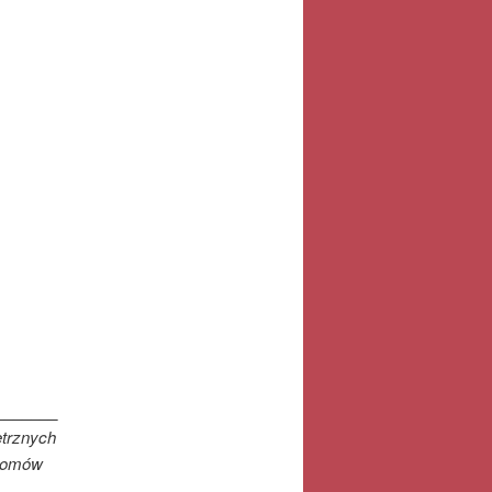
_______
ętrznych
 Romów