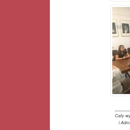
______
Cały
wy
i Admi