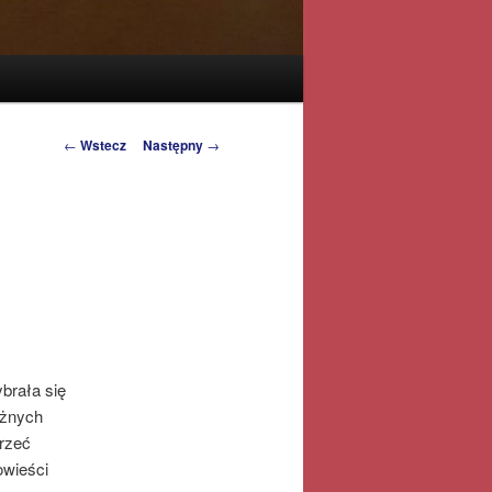
Zobacz
←
Wstecz
Następny
→
wpisy
brała się
óżnych
jrzeć
owieści