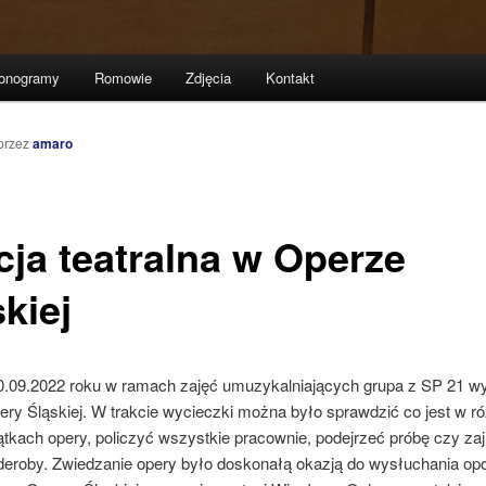
onogramy
Romowie
Zdjęcia
Kontakt
przez
amaro
cja teatralna w Operze
kiej
0.09.2022 roku w ramach zajęć umuzykalniających grupa z SP 21 wy
ery Śląskiej. W trakcie wycieczki można było sprawdzić co jest w r
tkach opery, policzyć wszystkie pracownie, podejrzeć próbę czy za
deroby. Zwiedzanie opery było doskonałą okazją do wysłuchania op