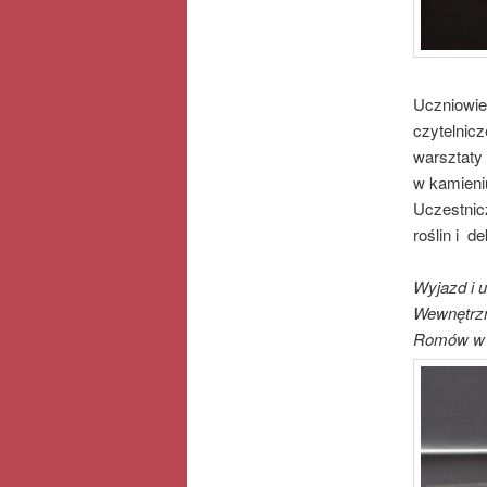
Uczniowie 
czytelnicz
warsztaty 
w kamieniu
Uczestnic
roślin i d
Wyjazd i u
Wewnętrzny
Romów w P