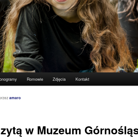
onogramy
Romowie
Zdjęcia
Kontakt
przez
amaro
izytą w Muzeum Górnoślą