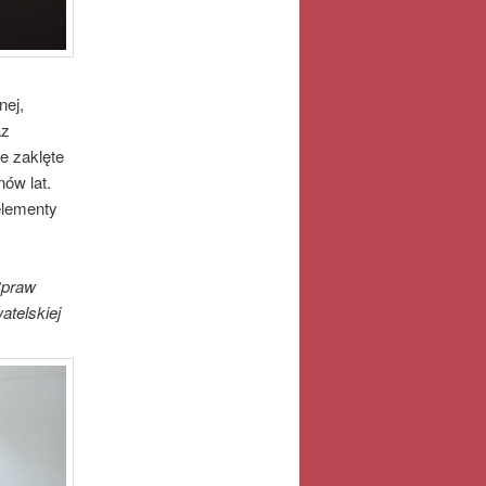
nej,
az
ie zaklęte
ów lat.
elementy
Spraw
atelskiej