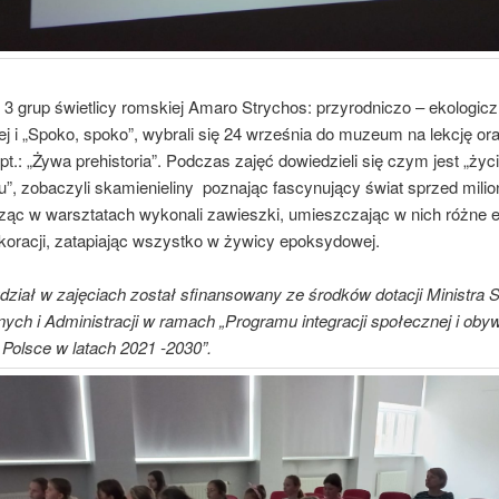
3 grup świetlicy romskiej Amaro Strychos: przyrodniczo – ekologicz
ej i „Spoko, spoko”, wybrali się 24 września do muzeum na lekcję or
pt.: „Żywa prehistoria”. Podczas zajęć dowiedzieli się czym jest „życ
”, zobaczyli skamienieliny poznając fascynujący świat sprzed milion
ząc w warsztatach wykonali zawieszki, umieszczając w nich różne 
ekoracji, zatapiając wszystko w żywicy epoksydowej.
dział w zajęciach został sfinansowany ze środków dotacji Ministra 
ch i Administracji w ramach „Programu integracji społecznej i obyw
olsce w latach 2021 -2030”.