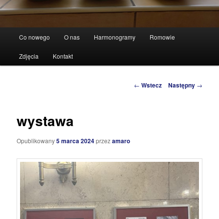
Główne
Co nowego
O nas
Harmonogramy
Romowie
Przeskocz
menu
Zdjęcia
Kontakt
do
tekstu
Zobacz
←
Wstecz
Następny
→
wpisy
wystawa
Opublikowany
5 marca 2024
przez
amaro