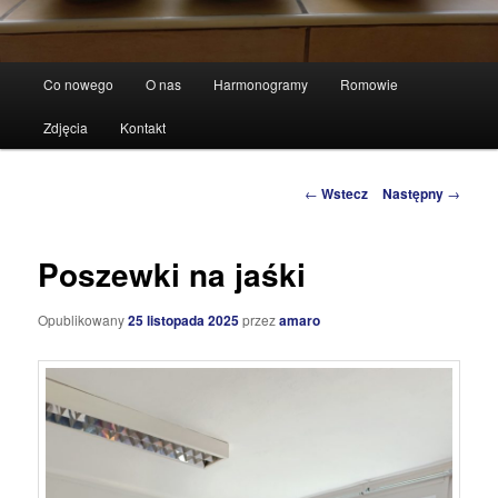
Główne
Co nowego
O nas
Harmonogramy
Romowie
Przeskocz
menu
Zdjęcia
Kontakt
do
tekstu
Zobacz
←
Wstecz
Następny
→
wpisy
Poszewki na jaśki
Opublikowany
25 listopada 2025
przez
amaro