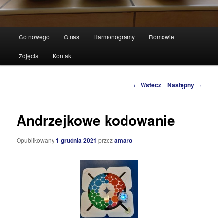
Główne
Co nowego
O nas
Harmonogramy
Romowie
Przeskocz
menu
Zdjęcia
Kontakt
do
tekstu
Zobacz
←
Wstecz
Następny
→
wpisy
Andrzejkowe kodowanie
Opublikowany
1 grudnia 2021
przez
amaro