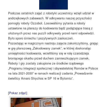
Podczas ostatnich zajęć z robotyki uczestnicy wzięli udział w
andrzejkowych zabawach. W odkrywaniu naszej przyszłości
pomogły roboty Ozzobot. Losowaliśmy pytania a roboty
ustawione na planszy do kodowania bądź podążające trasą z
ułożonych przez nas puzzli odkrywały przed nami odpowiedzi.
Było sporo śmiechu i pozytywnych zaskoczeń.
Pozostając w magicznym nastroju zajęcia zakończyliśmy, grając
w grę planszową „Zakodowany zamek”, w której doskonaląc
umiejętności kodowania, wcieliliśmy się w rolę czarodzieja
broniącego skarbu przed duchem zamieszkującym zamek.
Roboty i gry zostały zakupione ze środków rządowego
„Programu integracji społecznej i obywatelskiej Romów w Polsce
na lata 2021-2030” w ramach realizacji zadania „Prowadzenie
świetlicy Amaro Strychos w SP 16 w Bytomiu”.
[Pokaz zdjęć]